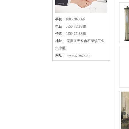
手机：
18056963866
电话：
0550-7518388
传真：
0550-7518388
地址：
安徽省天长市石梁镇工业
实用新型 证书
集中区
网址：
www.ghjngl.com
实用新型 证书