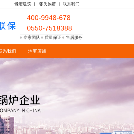
贵宏建筑
|
张氏族谱
|
联系我们
400-9948-678
0550-7518388
专家团队
质量保证
售后服务
联系我们
淘宝店铺