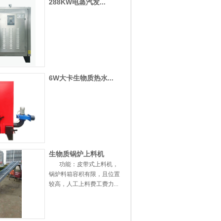
288KW电蒸汽发...
6W大卡生物质热水...
生物质锅炉上料机
功能：皮带式上料机，
锅炉料箱容积有限，且位置
较高，人工上料费工费力...