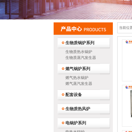
当前位
生物质锅炉系列
生物质热水锅炉
生物质蒸汽发生器
燃气锅炉系列
燃气热水锅炉
燃气蒸汽发生器
配套设备
生物质热风炉
电锅炉系列
营业执照
电热水锅炉