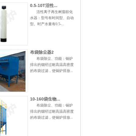
0.5-10T活性...
活性离子再生树脂软化
水器：型号有时间型、自动
型。时产水量有0.5-...
布袋除尘器2
布袋除尘、功能：锅炉
排出的烟经过耐高温高密度
的布袋过滤，使锅炉排放...
10-160袋生物...
布袋除尘、功能：锅炉
排出的烟经过耐高温高密度
的布袋过滤，使锅炉排放...