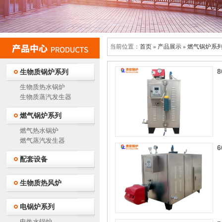
当前位置：
首页
»
产品展示
»
燃气锅炉系
生物质锅炉系列
生物质热水锅炉
生物质蒸汽发生器
燃气锅炉系列
燃气热水锅炉
燃气蒸汽发生器
6
营业执照
配套设备
生物质热风炉
电锅炉系列
电热水锅炉