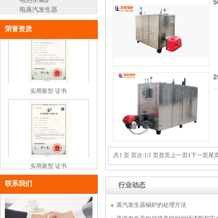
5
电蒸汽发生器
质量管理体系认证证书
荣誉资质
2
实用新型 证书
..
共1 页 页次:1/1 页
首页
上一页
1
下一页
尾
实用新型 证书
联系我们
行业动态
蒸汽发生器锅炉的处理方法