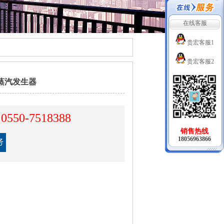
在线客服
贵宏客服1
贵宏客服2
质蒸汽发生器
0550-7518388
：
销售热线
18056963866