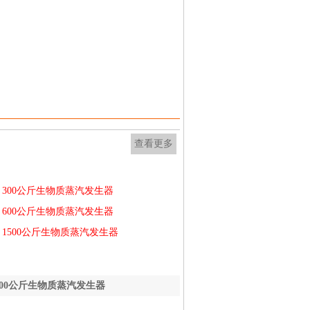
查看更多
300公斤生物质蒸汽发生器
600公斤生物质蒸汽发生器
1500公斤生物质蒸汽发生器
100公斤生物质蒸汽发生器