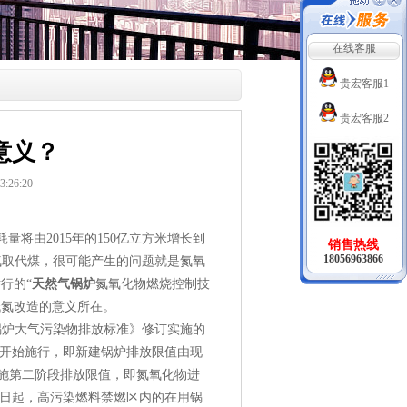
在线客服
贵宏客服1
贵宏客服2
意义？
:26:20
将由2015年的150亿立方米增长到
销售热线
18056963866
气取代煤，很可能产生的问题就是氮氧
行的“
天然气锅炉
氮氧化物燃烧控制技
低氮改造的意义所在。
锅炉大气污染物排放标准》修订实施的
将开始施行，即新建锅炉排放限值由现
将实施第二阶段排放限值，即氮氧化物进
1日起，高污染燃料禁燃区内的在用锅