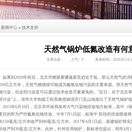
新闻中心
»
技术支持
天然气锅炉低氮改造有何
文章出处：
人气：
0
发表时间：2020-02-14 13
果到2020年前后，北京市燃煤量骤减甚至趋近于低，那么天然气的消耗量
350亿立方米，天然气燃烧很可能成为氮氧化物污染的主要来源。用天然
物污染，但这些污染是可以通过技术改造尽量避免的。”近日，在于北京举
研讨会”上，清华大学热能工程系教授姚强开门见山地道出了天然气锅炉
015年6月10日，北京市环保局发布大气污染物排放地方标准，其中《
要目的即为严控氮氧化物排放。今年7月1日起，标准中 阶段的排放限值
的150毫克/立方米收严到80毫克/立方米。2017年4月1日起，新建锅炉
步收严到30毫克/立方米。此外，针对在用锅炉，新标准也提出，明年4月