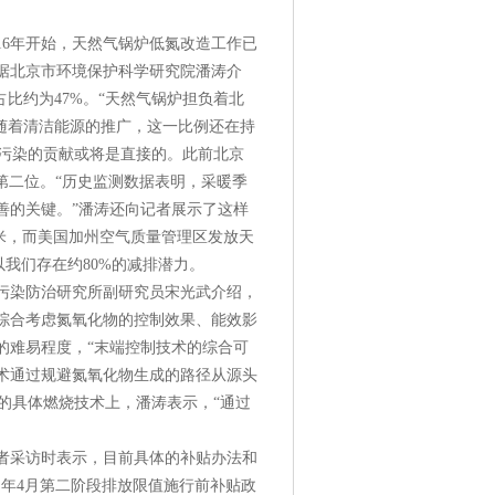
6年开始，天然气锅炉低氮改造工作已
据北京市环境保护科学研究院潘涛介
占比约为47%。“天然气锅炉担负着北
随着清洁能源的推广，这一比例还在持
重污染的贡献或将是直接的。此前北京
第二位。“历史监测数据表明，采暖季
善的关键。”潘涛还向记者展示了这样
方米，而美国加州空气质量管理区发放天
以我们存在约80%的减排潜力。
染防治研究所副研究员宋光武介绍，
综合考虑氮氧化物的控制效果、能效影
的难易程度，“末端控制技术的综合可
术通过规避氮氧化物生成的路径从源头
用的具体燃烧技术上，潘涛表示，“通过
采访时表示，目前具体的补贴办法和
年4月第二阶段排放限值施行前补贴政