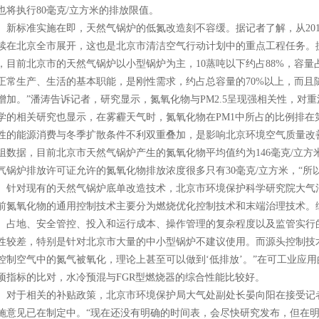
也将执行80毫克/立方米的排放限值。
标准实施在即，天然气锅炉的低氮改造刻不容缓。据记者了解，从201
续在北京全市展开，这也是北京市清洁空气行动计划中的重点工程任务。
，目前北京市的天然气锅炉以小型锅炉为主，10蒸吨以下约占88%，容量
正常生产、生活的基本职能，是刚性需求，约占总容量的70%以上，而且
增加。”潘涛告诉记者，研究显示，氮氧化物与PM2.5呈现强相关性，对
学的相关研究也显示，在雾霾天气时，氮氧化物在PM1中所占的比例排在
性的能源消费与冬季扩散条件不利双重叠加，是影响北京环境空气质量改
组数据，目前北京市天然气锅炉产生的氮氧化物平均值约为146毫克/立
气锅炉排放许可证允许的氮氧化物排放浓度很多只有30毫克/立方米，“所
对现有的天然气锅炉底单改造技术，北京市环境保护科学研究院大气污
前氮氧化物的通用控制技术主要分为燃烧优化控制技术和末端治理技术。
、占地、安全管控、投入和运行成本、操作管理的复杂程度以及监管实行
性较差，特别是针对北京市大量的中小型锅炉不建议使用。而源头控制技
控制空气中的氮气被氧化，理论上甚至可以做到‘低排放’。”在可工业应
项指标的比对，水冷预混与FGR型燃烧器的综合性能比较好。
于相关的补贴政策，北京市环境保护局大气处副处长晏向阳在接受记者
施意见已在制定中。“现在还没有明确的时间表，会尽快研究发布，但在明