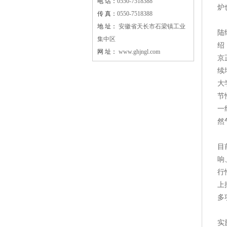
电 话：
0550-7518388
炉
传 真：
0550-7518388
新
地 址：
安徽省天长市石梁镇工业
陆
集中区
绍
网 址：
www.ghjngl.com
京
续
大
节
一
然
针
目
响
行
上
多
对
实