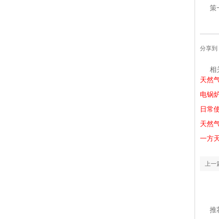
策
分享到
相
天然
电锅炉
日常
天然
一方
上一
推