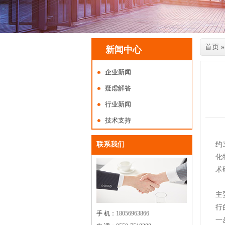
首页
»
新闻中心
企业新闻
疑虑解答
行业新闻
技术支持
如
联系我们
约
化
术
2
主
行
手 机：
18056963866
一