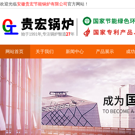
欢迎光临
安徽贵宏节能锅炉有限公司
官方网站！
网站首页
关于我们
新闻中心
产品展示
成功