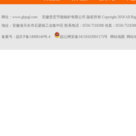
网址：
www.ghjngl.com
安徽贵宏节能锅炉有限公司 版权所有 Copyright 2018 All Right 
地址：安徽省天长市石梁镇工业集中区 联系电话：0550-7518388 传真：0550-7518388 邮
备案号：
皖ICP备14008140号-4
皖公网安备34118102001173号
网站地图
网站