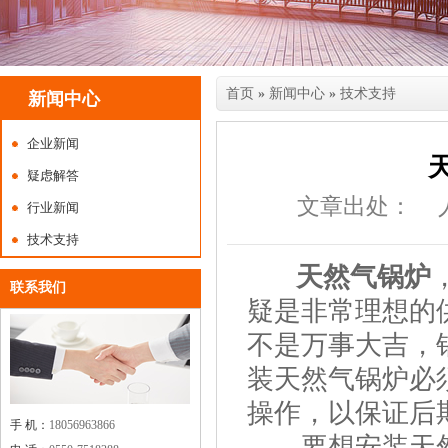
首页
»
新闻中心
»
技术支持
新闻中心
企业新闻
疑虑解答
文章出处：
行业新闻
技术支持
天然气锅炉
联系我们
疑是非常理想的
不是万事大吉，
装天然气锅炉必
操作，以保证后
手 机：
18056963866
要想安装天然