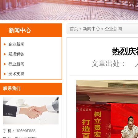
首页
»
新闻中心
»
企业新闻
新闻中心
企业新闻
热烈庆
疑虑解答
文章出处：
行业新闻
技术支持
联系我们
手 机：
18056963866