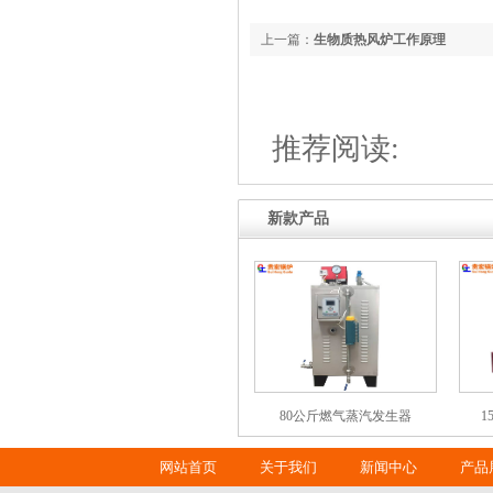
上一篇：
生物质热风炉工作原理
推荐阅读:
新款产品
80公斤燃气蒸汽发生器
1
网站首页
关于我们
新闻中心
产品