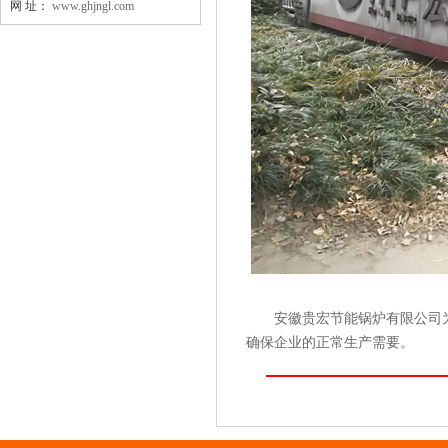
网 址：
www.ghjngl.com
安徽贵宏节能锅炉有限公司为
确保企业的正常生产需要。