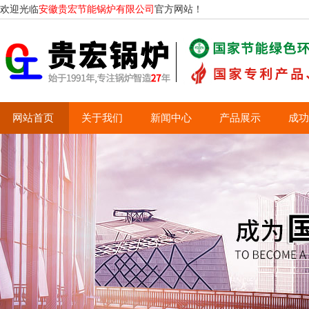
欢迎光临
安徽贵宏节能锅炉有限公司
官方网站！
网站首页
关于我们
新闻中心
产品展示
成功