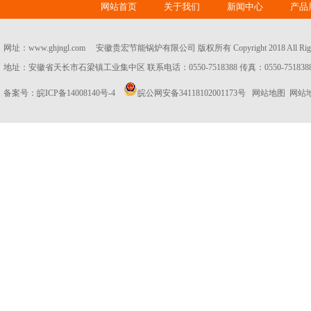
网站首页
关于我们
新闻中心
产品
网址：
www.ghjngl.com
安徽贵宏节能锅炉有限公司 版权所有 Copyright 2018 All Right 
地址：安徽省天长市石梁镇工业集中区 联系电话：0550-7518388 传真：0550-7518388 邮
备案号：
皖ICP备14008140号-4
皖公网安备34118102001173号
网站地图
网站